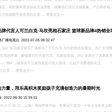
保证，同时拥有更多的自主运营权，能够自行设计店铺形象、产品和价格
力拓展数字化布局的众多......
查看全文>>
°品牌代言人可兰白克·马坎亮相石家庄 篮球新品禅4热销全
播电视台 2022-07-05 08:32:47
日，361°在石家庄新百广场举办了可兰白克·马坎的粉丝见面会，与广大消
月狂欢的序幕，解锁夏日打开新方式。见面会现场，361°还展示了其新发
——“禅4”，极具东方元素撞色设计抓人眼球，引起了消费者的关注。 “
白克......
查看全文>>
的力量，用乐高积木奖励孩子充满创造力的暑期时光
2022-06-30 15:39:31
2 年 6 月 30 日，上海）暑假即将开始，想要孩子度过一个欢乐且有意义