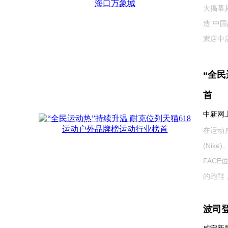
大揭幕
造”中
家店中店
“全民
首
中新网上海
在运动
(Nik
FAC
的跑鞋，
波司