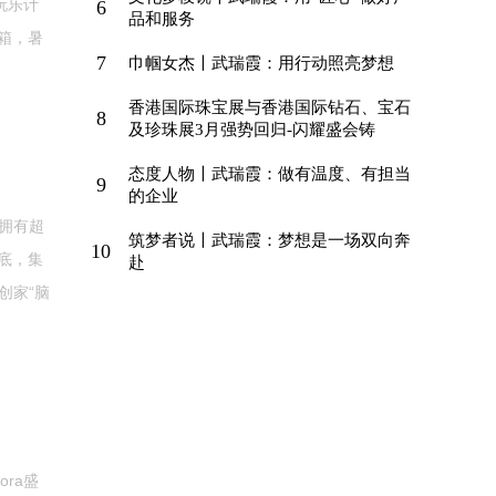
玩乐计
6
品和服务
箱，暑
7
巾帼女杰〡武瑞霞：用行动照亮梦想
香港国际珠宝展与香港国际钻石、宝石
8
及珍珠展3月强势回归-闪耀盛会铸
态度人物〡武瑞霞：做有温度、有担当
9
的企业
拥有超
筑梦者说〡武瑞霞：梦想是一场双向奔
10
底，集
赴
创家“脑
ra盛