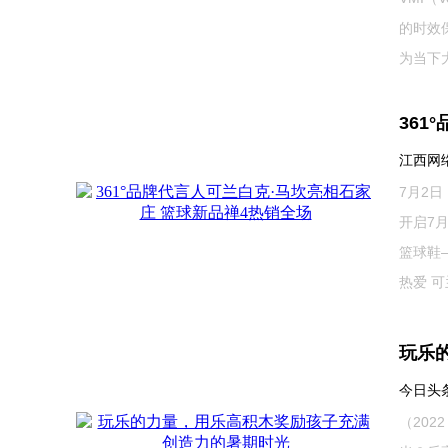
的时效
为当下大
361
江西网络广
7月2
开启7
篮球鞋
热爱 可兰
玩乐
今日头条 
（202