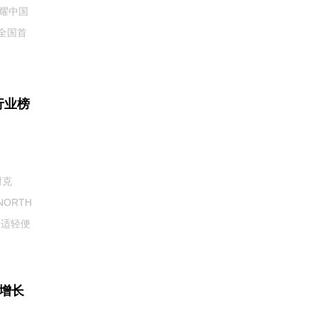
耀中国
全国首
行业榜
耐克
NORTH
舒适轻便
双增长