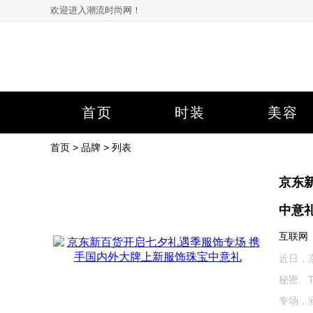
欢迎进入潮流时尚网！
首页
时装
美容
首页
>
品牌
> 列表
京东
中意
互联网 20
近日，
秘密、T
专场，