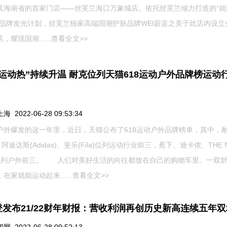
其海南省的首家门店——丝芙兰海口万象城店。依托丝芙兰倾力打造的“就
国品牌发光计划，丝芙兰独家高端国潮护肤品牌WEI蔚蓝之美于此店内设立
，耀现国潮......
查看全文>>
运动热”持续升温 耐克位列天猫618运动户外品牌榜运动
 2022-06-28 09:53:34
户外爆发的这一年里，近日，天猫公布了618运动户外品牌榜单，其中，
e)、阿迪达斯(Adidas)、斐乐(Fila)位列运动行业前三，蕉下、迪卡侬、THE 
E位列户外前三。 人们对美好生活的向往都放在自己的购物车里。一双
在家就能运动起来......
查看全文>>
登发布21/22财年财报：营收利润再创历史新高连续五年