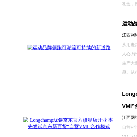
礼盒，部分
运动
江西网络广
从用走
人心,
生产大
题。从很早
Lon
VMI
江西网络广
自营+
VMI（