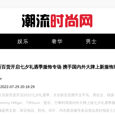
娱乐
奢华
男士
新百货开启七夕礼遇季服饰专场 携手国内外大牌上新服饰
礼
22-07-29 20:18:29
京东新百货开启2022七夕礼遇季。京东新百货携手太平鸟、周生生、维多
ommy Hilfiger、73Hours、斐乐、万事利等国内外大牌上线七夕礼遇季
涵盖男女装、珠宝饰品、鞋包、丝巾、内衣家居服等多品类品质好物及七