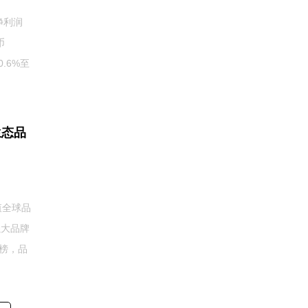
净利润
币
.6%至
生态品
值全球品
强大品牌
榜，品