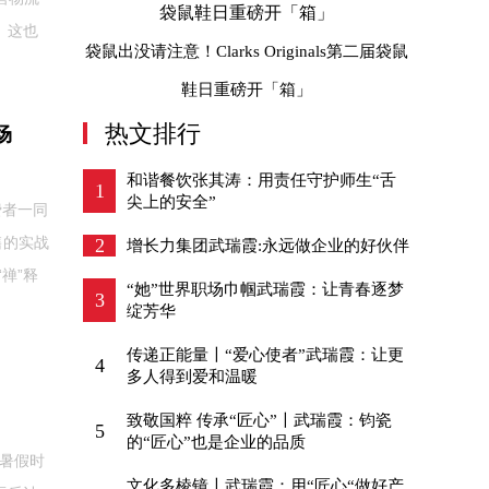
。这也
袋鼠出没请注意！Clarks Originals第二届袋鼠
鞋日重磅开「箱」
热文排行
场
和谐餐饮张其涛：用责任守护师生“舌
1
尖上的安全”
费者一同
售的实战
2
增长力集团武瑞霞:永远做企业的好伙伴
禅”释
“她”世界职场巾帼武瑞霞：让青春逐梦
3
绽芳华
传递正能量〡“爱心使者”武瑞霞：让更
4
多人得到爱和温暖
致敬国粹 传承“匠心”〡武瑞霞：钧瓷
5
的“匠心”也是企业的品质
的暑假时
文化多棱镜〡武瑞霞：用“匠心“做好产