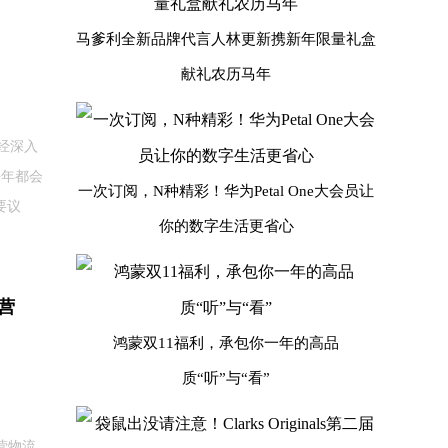
马爹利全新品牌代言人林更新携新年限量礼盒
献礼农历马年
已经深入
每年都会
一次订阅，N种精彩！华为Petal One大会员让
要议
你的数字生活更省心
营
鸿蒙双11福利，承包你一年的高品
质“听”与“看”
自营物流