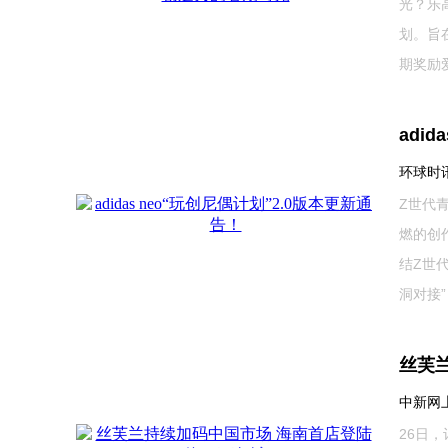
光？乐
划。旨
期奖励爱
adi
环球时讯 
Z世代
燃的创
结Z世代
洞对接”，
丝芙
中新网上海
26日