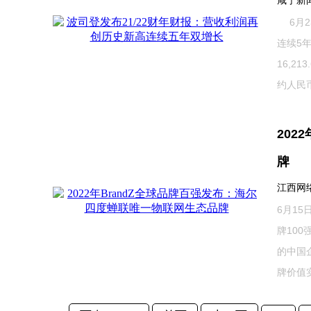
咸宁新闻网
6月2
连续5
16,2
约人民币2
202
牌
江西网络广
6月15
牌10
的中国
牌价值实现