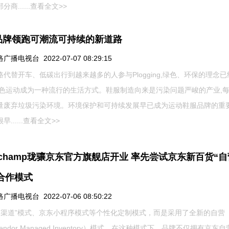
商......
查看全文>>
品牌领跑可潮流可持续的新道路
播电视台 2022-07-07 08:29:15
路代替开车、低碳出行到越来越多的人参与Plogging,绿色、环保的理念
绿色运动成为一种流行的生活方式。鞋服制造向来是污染问题严峻的产业,
量废弃垃圾污染环境。环境保护和可持续发展早已成为运动鞋服品牌的重
......
查看全文>>
gchamp珑骧京东官方旗舰店开业 率先尝试京东新百货“自
”合作模式
播电视台 2022-07-06 08:50:22
全渠道”模式、京东小程序模式等个性化定制模式，而是采用了全新的自营
Vendor Managed Inventory）模式。在这种模式下，品牌不仅拥有京东