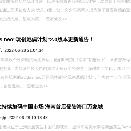
高集团多款新品玩具套装，以更多缤纷趣味的玩乐体验，助力孩子的暑假
在通过充满创造力的 玩乐力量，让一盒盒乐高积木成为孩子百变灵感的宝
挑战的娃、想成为英......
查看全文>>
das neo“玩创尼偶计划”2.0版本更新通告！
2022-06-28 21:04:34
青年喜欢个性鲜明的玩闹表达，他们时髦前卫追崇“有趣至上“，又敢想敢做
作热情。为鼓励年轻人自由施展天马行空的创意，深耕本土文化，2021年
各路玩家的adidas neo开启品牌故事“玩创尼偶计划”，与多位本土年轻玩
创造五款......
查看全文>>
兰持续加码中国市场 海南首店登陆海口万象城
 2022-06-28 10:13:43
，记者从位于上海的丝芙兰中国总部获悉，全球高端美妆零售商丝芙兰Sepho