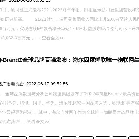
 2022-06-28 09:52:13
3日，波司登正式发布2021/2022财年年报。财报显示波司登集团营收和
年创历史新高。 21/22财年，波司登集团收入同比上升20.0%至约人民
13.6百万元，实现连续5年复合增长率达18.9%;权益股东应占溢利同比上升20
,062.3百万元，......
查看全文>>
2年BrandZ全球品牌百强发布：海尔四度蝉联唯一物联网
播电视台 2022-06-17 09:52:56
日，全球品牌数据与分析公司凯度集团发布了“2022年凯度BrandZ最具价
0强”排行榜，腾讯、阿里、华为、海尔等14家中国品牌入选，显现出“拥有
企业显得更为强韧”。其中，海尔连续四年作为全球唯一物联网生态品牌上
逆势增......
查看全文>>