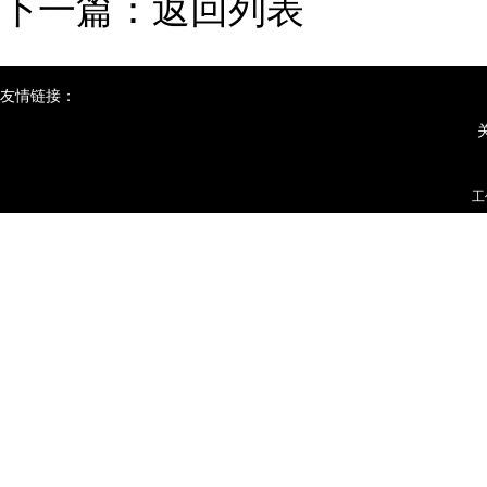
下一篇：
返回列表
友情链接：
工