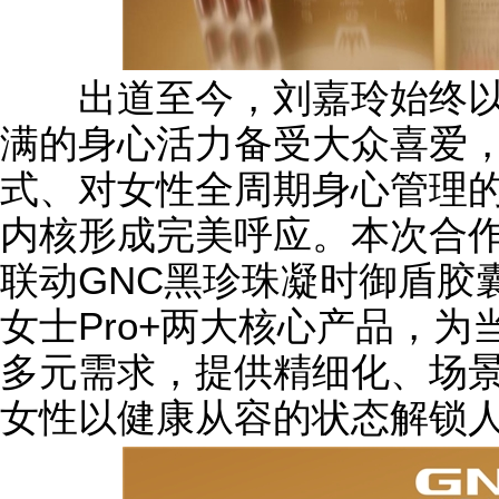
出道至今，刘嘉玲始终以
满的身心活力备受大众喜爱
式、对女性全周期身心管理的
内核形成完美呼应。本次合作
联动GNC黑珍珠凝时御盾胶
女士Pro+两大核心产品，
多元需求，提供精细化、场
女性以健康从容的状态解锁