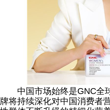
中国市场始终是GNC全球
牌将持续深化对中国消费者