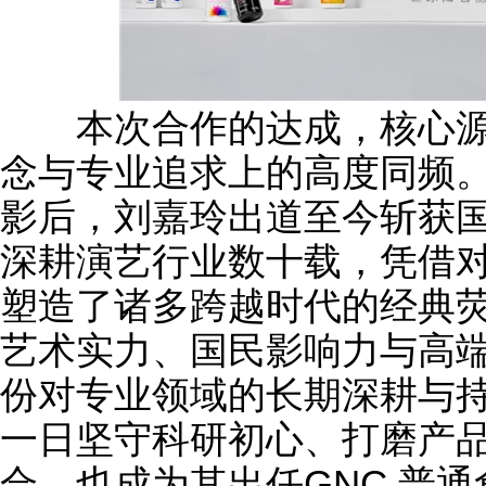
本次合作的达成，核心源
念与专业追求上的高度同频
影后，刘嘉玲出道至今斩获
深耕演艺行业数十载，凭借
塑造了诸多跨越时代的经典
艺术实力、国民影响力与高
份对专业领域的长期深耕与持
一日坚守科研初心、打磨产
合，也成为其出任GNC 普