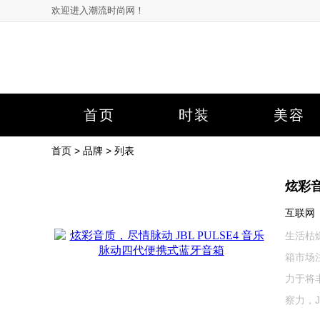
欢迎进入潮流时尚网！
首页
时装
美容
首页
>
品牌
> 列表
炫彩音
互联网 20
生活枯
箱市场
力于将
察力，J