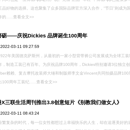
正品好物的选择。这也聚集了众多国际品牌官方深入合作，“节日”则成为
......
查看全文>>
砺——庆祝Dickies 品牌诞生100周年
22-03-11 09:27:59
1922年美国德克萨斯州，从最初的一家小型背带裤公司发展成为全球工装
，制造工装已有百年。为庆祝品牌100周年，Dickies特别邀请3位独立
rber赖赖、复古摩托改装师大锤和制版师李文金Vincent共同拍摄品牌10
00周年工装纪......
查看全文>>
漫X三联生活周刊推出3.8创意短片《别教我们做女人》
22-03-11 08:43:24
纷繁复杂的时代，每一位女性都想过上幸福快乐的人生，却在追逐美好的