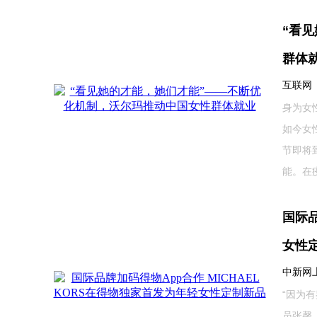
“看
群体
互联网 20
身为女
如今女
节即将
能。在疫
国际品
女性
中新网上海
“因为
员张馨