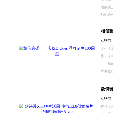
性购买
加码合作的
相信磨
互联网 20
诞生于
头，今年
——Ba
片并推出1
欧诗
互联网 20
在这个