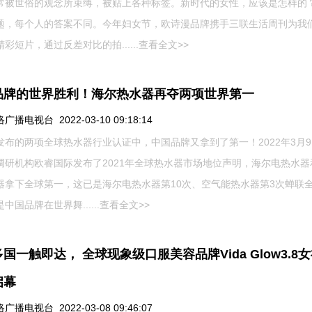
常被世俗的观念所束缚，被贴上各种标签。新时代的女性，应该是怎样的
题，每个人的答案不同。今年妇女节，欧诗漫品牌携手三联生活周刊为我
彩短片，通过反差对比的拍......
查看全文>>
品牌的世界胜利！海尔热水器再夺两项世界第一
播电视台 2022-03-10 09:18:14
发布的两项全球热水器行业认证中，中国品牌又拿到了第一！2022年3月
调研机构欧睿国际发布了2021年全球热水器市场地位声明，海尔电热水器
器拿下全球第一，这已是海尔电热水器第10次、空气能热水器第3次蝉联
中国品牌在世界舞......
查看全文>>
国一触即达， 全球现象级口服美容品牌Vida Glow3.8
启幕
播电视台 2022-03-08 09:46:07