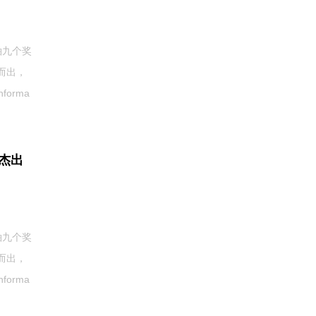
领袖九个奖
而出，
orma
度杰出
领袖九个奖
而出，
orma