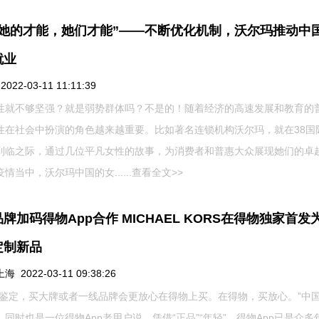
见她的才能，她们才能”——不断优化机制，沃尔玛推动中
就业
22-03-11 11:11:39
性就不够坚强？就是弱势群体吗？不是的！随着经济的高速发展和教育的
性在社会中扮演的角色越来越重要。比如著名连锁机构沃尔玛，就在38国
到临之际，通过几位平凡女性的故事，为消费者和普惠大众展现她们的卓
情当中，沃尔玛中国的女......
查看全文>>
牌加码得物App合作 MICHAEL KORS在得物独家首发
定制新品
 2022-03-11 09:38:26
有鉴定，买大牌或者一线品牌会更放心在得物上买。在得物，买放心。”中
，同时也是一位得物App老用户说。凭借“正品”“年轻”，得物App已是众多