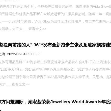
年的序幕才刚开启两个月，全球领先口服美容品牌、来自澳洲的Vida Glow
的品牌理念和优质产品不断在全球掀起新的口服美容热潮。随着一年一度
——3.8女神节来临，Vida Glow为回馈全球女性用户，在世界范围内开
活动，为广大......
查看全文>>
都是向前跑的人” 361°发布全新跑步主张及竞速家族跑鞋
 2022-03-04 09:06:55
先体育用品品牌361°跑步新主张暨竞速家族产品发布会3月2日在上海浦东
CLUB盛大举行。361°品牌管理中心总经理郑业欣、361°电子商务管理中
心总经理王新宁等公司高管携手361°品牌跑步代言人李子成、关思杨、赵
°......
查看全文>>
方闪耀国际，潮宏基荣获Jewellery World Awards年