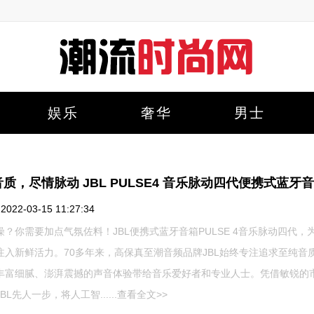
娱乐
奢华
男士
质，尽情脉动 JBL PULSE4 音乐脉动四代便携式蓝牙
22-03-15 11:27:34
燥？你需要加点气氛佐料！JBL便携式蓝牙音箱PULSE 4音乐脉动四代，
注入新鲜活力。70多年来，高保真至潮音频品牌JBL始终专注追求至纯音
丰富细腻、澎湃震撼的声音体验带给音乐爱好者和专业人士。凭借敏锐的
BL先人一步，将人工智......
查看全文>>