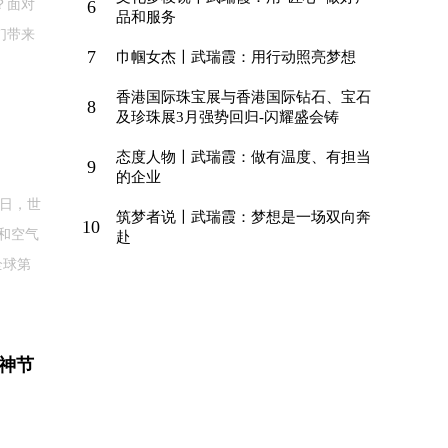
？面对
6
品和服务
们带来
7
巾帼女杰〡武瑞霞：用行动照亮梦想
香港国际珠宝展与香港国际钻石、宝石
8
及珍珠展3月强势回归-闪耀盛会铸
态度人物〡武瑞霞：做有温度、有担当
9
的企业
9日，世
筑梦者说〡武瑞霞：梦想是一场双向奔
10
和空气
赴
全球第
女神节