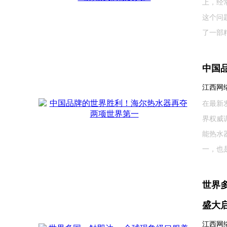
上，经
这个问
了一部精
中国
江西网络广
在最新
界权威
能热水
一，也是
世界多
盛大
江西网络广