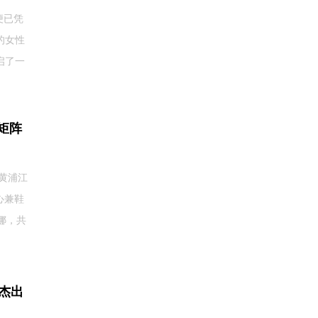
便已凭
的女性
启了一
矩阵
黄浦江
心兼鞋
娜，共
度杰出