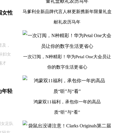
马爹利全新品牌代言人林更新携新年限量礼盒
国女性
献礼农历马年
普及，
际妇女
一次订阅，N种精彩！华为Petal One大会员让
越才
你的数字生活更省心
为年轻
鸿蒙双11福利，承包你一年的高品
质“听”与“看”
国女足队
年轻女