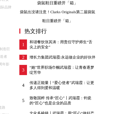
国际品牌
袋鼠出没请注意！Clarks Originals第二届袋鼠
鞋日重磅开「箱」
热文排行
和谐餐饮张其涛：用责任守护师生“舌
1
尖上的安全”
制造巨
创造者
2
增长力集团武瑞霞:永远做企业的好伙伴
0周年影
“她”世界职场巾帼武瑞霞：让青春逐梦
3
绽芳华
传递正能量〡“爱心使者”武瑞霞：让更
4
多人得到爱和温暖
致敬国粹 传承“匠心”〡武瑞霞：钧瓷
5
的“匠心”也是企业的品质
道路
文化多棱镜〡武瑞霞：用“匠心“做好产