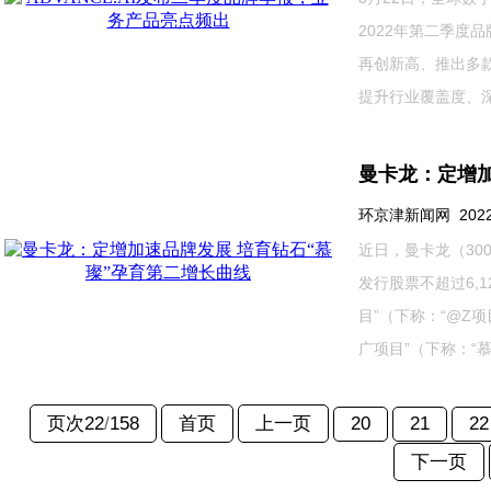
2022年第二季度
再创新高、推出多
提升行业覆盖度、深化服
曼卡龙：定增加
环京津新闻网 2022-0
近日，曼卡龙（30
发行股票不超过6,1
目”（下称：“@Z
广项目”（下称：“慕...
页次22
/
158
首页
上一页
20
21
22
下一页