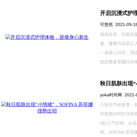
开启沉浸式护
可悠然 2021-09-18 
微风徐来，转眼间
谧、慵懒与温柔让
一场身心对话，用
悠然携备受瞩目的奢宠美
秋日肌肤出现“
yoka时尚网 2021-09
入秋后气候多变，
对肌肤的呵护没有跟
4款人气好物，从
恼。SOFINA 苏菲娜净.