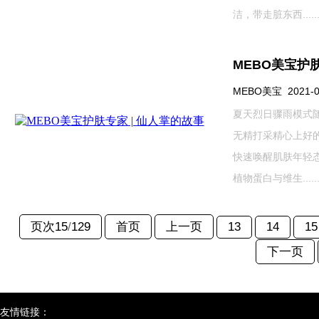
洁，带走脏东西.....
MEBO美宝护肤
MEBO美宝 2021-08
夏天烈日骤雨模式
无精打采精心上好的
快速唤醒肌肤年轻
植物蛋白与维生.....
页次15
/
129
首页
上一页
13
14
15
下一页
友情链接：