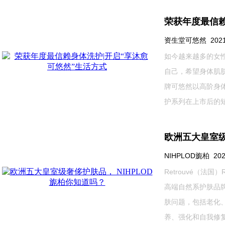
荣获年度最信赖
资生堂可悠然 2021-0
如今越来越多的女
自己，希望身体肌
牌可悠然以高阶身
护系列在上市后的短短.
欧洲五大皇室级
NIHPLOD旎柏 2021-
Retrouvé（法国）R
高端自然系护肤品
肤问题，包括老化
养、强化和自我修复能力