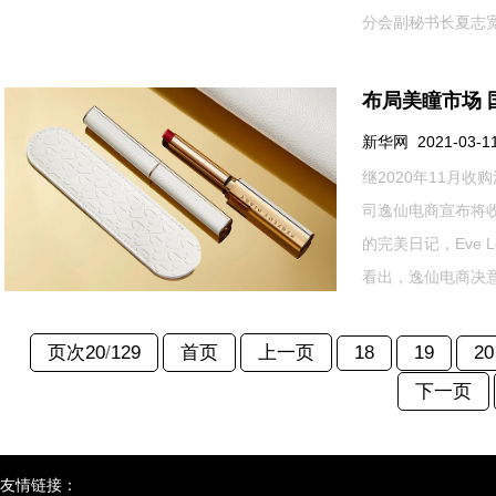
分会副秘书长夏志宽、.
布局美瞳市场
新华网 2021-03-11 
继2020年11月收
司逸仙电商宣布将收
的完美日记，Eve 
看出，逸仙电商决意进.
页次20
/
129
首页
上一页
18
19
20
下一页
友情链接：