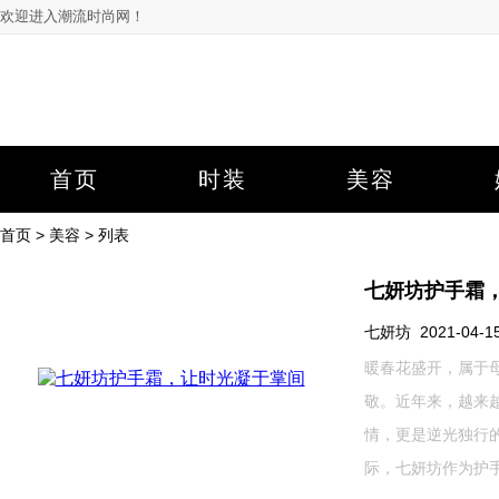
欢迎进入潮流时尚网！
首页
时装
美容
首页
>
美容
> 列表
七妍坊护手霜
七妍坊 2021-04-15 
暖春花盛开，属于
敬。近年来，越来
情，更是逆光独行
际，七妍坊作为护手霜品