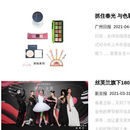
抓住春光 与色
广州日报 2021-04-0
日前，全球高端美妆
式对今年上半年美
呢？......
查看全文>
丝芙兰旗下18
新京报 2021-03-31 
春夏之际，又到了
金色的摩登都市妆
果香，会让夏天更
人的护肤日程上来。美妆