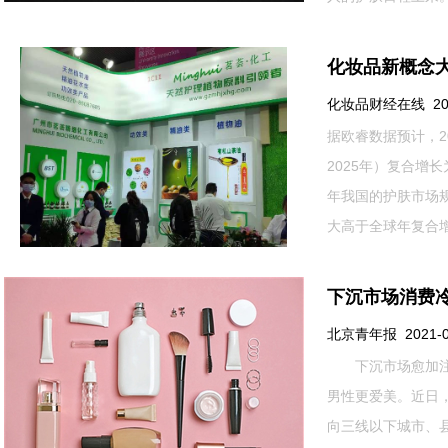
化妆品新概念大爆
化妆品财经在线 2021-
据欧睿数据预计，2
2025年）复合增长
年我国的护肤市场规模
大高于全球年复合增长率
下沉市场消费
北京青年报 2021-03-
下沉市场愈加注重
男性更爱美。近
向三线以下城市、