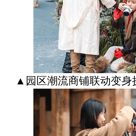
▲园区潮流商铺联动变身