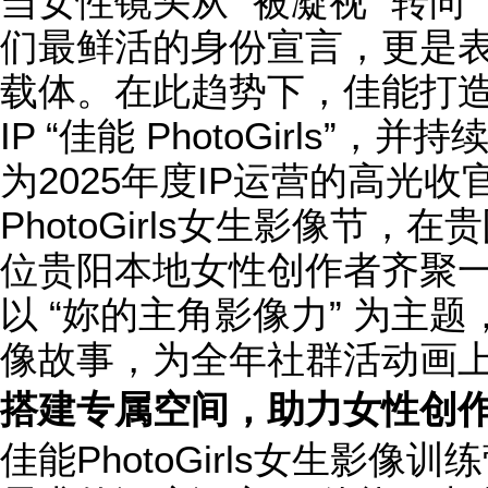
当女性镜头从 “被凝视” 转向
们最鲜活的身份宣言，更是
载体。在此趋势下，佳能打
IP “佳能 PhotoGirls”
为2025年度IP运营的高光收
PhotoGirls女生影像节，
位贵阳本地女性创作者齐聚
以 “妳的主角影像力” 为主
像故事，为全年社群活动画
搭建专属空间，助力女性创
佳能PhotoGirls女生影