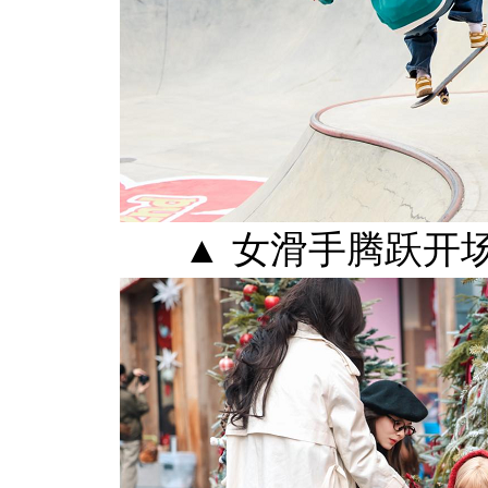
▲ 女滑手腾跃开