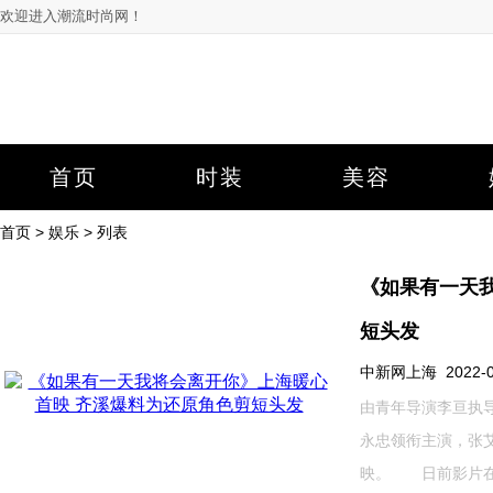
欢迎进入潮流时尚网！
首页
时装
美容
首页
>
娱乐
> 列表
《如果有一天
短头发
中新网上海 2022-03-
由青年导演李亘执
永忠领衔主演，张
映。 日前影片在