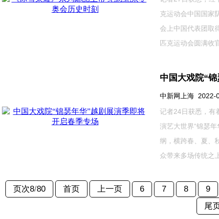
克运动会中国国家
会上中国代表团取
匹克运动会圆满收官...
中国大戏院“锦
中新网上海 2022-02-
记者24日获悉，
演艺大世界“锦瑟年
纲，横跨春、夏、
众带来多场传统之上...
页次8
/
80
首页
上一页
6
7
8
9
尾