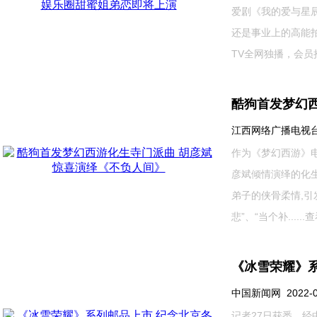
爱剧《我的爱与星
还是事业上的高能
TV全网独播，会员抢先
酷狗首发梦幻
江西网络广播电视台 202
作为《梦幻西游》电
彦斌倾情演绎的化
弟子的侠骨柔情,引
悲”、“当个补......
查
《冰雪荣耀》
中国新闻网 2022-03-
记者27日获悉，经