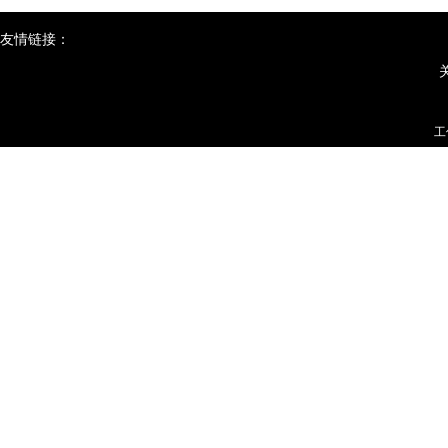
友情链接：
工