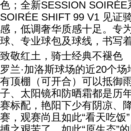
色；全新SESSION SOIRÉE系
SOIRÉE SHIFT 99 V
感，低调奢华质感十足。专
球、专业球包及球线，书写
致敬红土，骑士经典不褪色
罗兰·加洛斯球场的近20个
有顶棚（可开合）可以抵御
子、太阳镜和防晒霜都是历
赛标配，艳阳下少有阴凉、
赛，观赛尚且如此“看天吃饭
搏之艰苦了。如此“原生态”