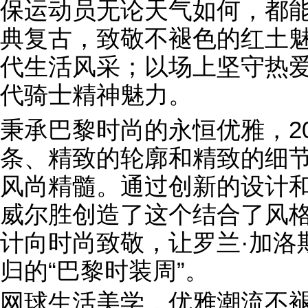
保运动员无论天气如何，都
典复古，致敬不褪色的红土
代生活风采；以场上坚守热
代骑士精神魅力。
秉承巴黎时尚的永恒优雅，20
条、精致的轮廓和精致的细
风尚精髓。通过创新的设计和先
威尔胜创造了这个结合了风
计向时尚致敬，让罗兰·加洛
归的“巴黎时装周”。
网球生活美学，优雅潮流不