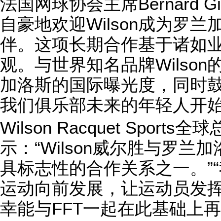
法国网球协会主席Bernard Gi
自豪地欢迎Wilson成为罗
伴。这项长期合作基于诸如
观。与世界知名品牌Wilso
加洛斯的国际曝光度，同时
我们俱乐部未来的年轻人开始
Wilson Racquet Sports全球
示：“Wilson威尔胜与罗
具标志性的合作关系之一。”
运动向前发展，让运动员发
幸能与FFT一起在此基础上再