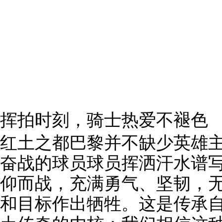
挥拍时刻，骑士热爱不褪色
红土之都巴黎并不缺少英雄主
奋战的球员球员挥洒汗水谱
仰而战，充满勇气、坚韧，
和目标作出牺牲。这是传承