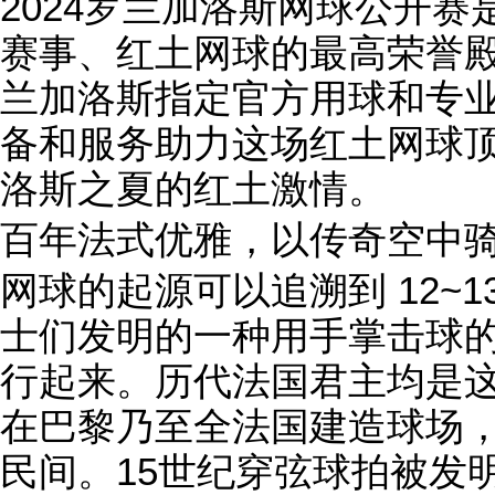
2024罗兰加洛斯网球公开赛
赛事、红土网球的最高荣誉殿堂
兰加洛斯指定官方用球和专
备和服务助力这场红土网球
洛斯之夏的红土激情。
百年法式优雅，以传奇空中
网球的起源可以追溯到 12~
士们发明的一种用手掌击球
行起来。历代法国君主均是
在巴黎乃至全法国建造球场
民间。15世纪穿弦球拍被发