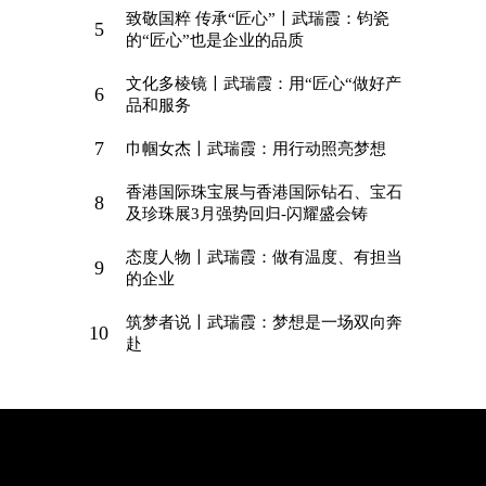
致敬国粹 传承“匠心”〡武瑞霞：钧瓷
5
的“匠心”也是企业的品质
文化多棱镜〡武瑞霞：用“匠心“做好产
6
品和服务
7
巾帼女杰〡武瑞霞：用行动照亮梦想
香港国际珠宝展与香港国际钻石、宝石
8
及珍珠展3月强势回归-闪耀盛会铸
态度人物〡武瑞霞：做有温度、有担当
9
的企业
筑梦者说〡武瑞霞：梦想是一场双向奔
10
赴