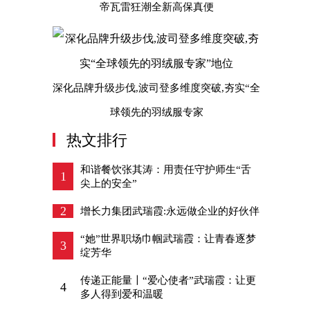
帝瓦雷狂潮全新高保真便
深化品牌升级步伐,波司登多维度突破,夯实“全
球领先的羽绒服专家
热文排行
和谐餐饮张其涛：用责任守护师生“舌
1
尖上的安全”
2
增长力集团武瑞霞:永远做企业的好伙伴
“她”世界职场巾帼武瑞霞：让青春逐梦
3
绽芳华
传递正能量〡“爱心使者”武瑞霞：让更
4
多人得到爱和温暖