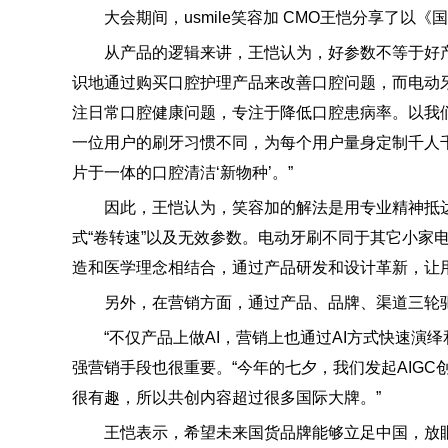
大会期间，usmile笑容加 CMO王恺分享了以《
从产品的逻辑来讲，王恺认为，好参数不等于好产品。
识地通过购买口腔护理产品来改善口腔问题，而电动牙
注日常口腔健康问题，专注于降低口腔患病率。以我们
一位用户的刷牙习惯不同，为每个用户量身定制千人
片于一体的口腔清洁‘新物种’。”
因此，王恺认为，笑容加的解法是用专业精神抵达
式“卷转速”以及无效参数。电动牙刷不同于其它小家
造和医学理念相结合，通过产品研发和设计革新，让
另外，在营销方面，通过产品、品牌、渠道三轮驱
“不仅产品上做AI，营销上也通过AI方式快速演绎和
强营销手段也很重要。“今年的七夕，我们发起AIG
很有趣，所以共创内容超过很多国际大牌。”
王恺表示，希望未来国货品牌能够立足中国，放眼