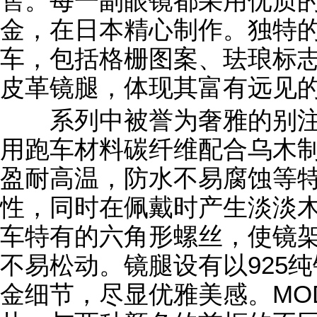
售。每一副眼镜都采用优质的
金，在日本精心制作。独特
车，包括格栅图案、珐琅标志
皮革镜腿，体现其富有远见
系列中被誉为奢雅的别注款式
用跑车材料碳纤维配合乌木
盈耐高温，防水不易腐蚀等特
性，同时在佩戴时产生淡淡
车特有的六角形螺丝，使镜
不易松动。镜腿设有以925纯
金细节，尽显优雅美感。MOD