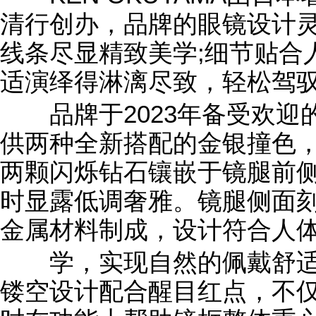
清行创办，品牌的眼镜设计
线条尽显精致美学;细节贴合
适演绎得淋漓尽致，轻松驾
品牌于2023年备受欢迎的
供两种全新搭配的金银撞色
两颗闪烁钻石镶嵌于镜腿前
时显露低调奢雅。镜腿侧面刻
金属材料制成，设计符合人
学，实现自然的佩戴舒适
镂空设计配合醒目红点，不