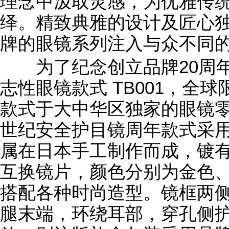
理念中汲取灵感，为优雅传
绎。精致典雅的设计及匠心
牌的眼镜系列注入与众不同
为了纪念创立品牌20周年，t
志性眼镜款式 TB001，全
款式于大中华区独家的眼镜
世纪安全护目镜周年款式采
属在日本手工制作而成，镀有 
互换镜片，颜色分别为金色
搭配各种时尚造型。镜框两
腿末端，环绕耳部，穿孔侧