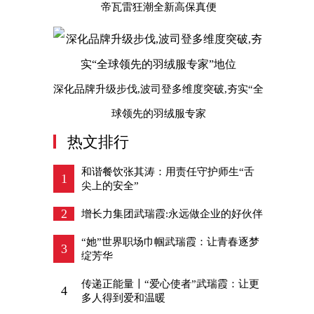
帝瓦雷狂潮全新高保真便
深化品牌升级步伐,波司登多维度突破,夯实“全
球领先的羽绒服专家
热文排行
和谐餐饮张其涛：用责任守护师生“舌
1
尖上的安全”
2
增长力集团武瑞霞:永远做企业的好伙伴
“她”世界职场巾帼武瑞霞：让青春逐梦
3
绽芳华
传递正能量〡“爱心使者”武瑞霞：让更
4
多人得到爱和温暖