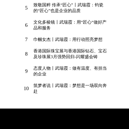
致敬国粹 传承“匠心”〡武瑞霞：钧瓷
5
的“匠心”也是企业的品质
文化多棱镜〡武瑞霞：用“匠心“做好产
6
品和服务
7
巾帼女杰〡武瑞霞：用行动照亮梦想
香港国际珠宝展与香港国际钻石、宝石
8
及珍珠展3月强势回归-闪耀盛会铸
态度人物〡武瑞霞：做有温度、有担当
9
的企业
筑梦者说〡武瑞霞：梦想是一场双向奔
10
赴