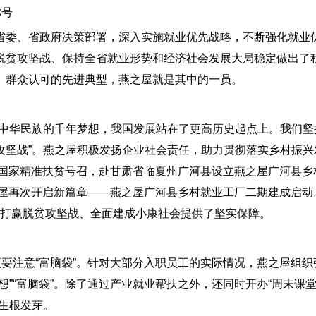
称号
委、省政府决策部署，深入实施就业优先战略，不断强化就业
脱贫攻坚战、保持全省就业形势和经济社会发展大局稳定做出了
、群众认可的先进典型，燕之屋就是其中的一员。
中华民族的千年梦想，我国发展站在了更高历史起点上。我们坚
攻坚战”。燕之屋积极发扬企业社会责任，助力贯彻落实乡村振兴
应国家精准扶贫号召，赴甘肃省临夏州广河县设立燕之屋广河县乡
之屋再次开启新篇章——燕之屋广河县乡村就业工厂二期建成启动
河县打赢脱贫攻坚战、全面建成小康社会提供了坚实保障。
要注意“富脑袋”。针对大部分入职员工的实际情况，燕之屋组织
”“富脑袋”。除了通过产业就业帮扶之外，还同时开办“周末课堂”
生根发芽。