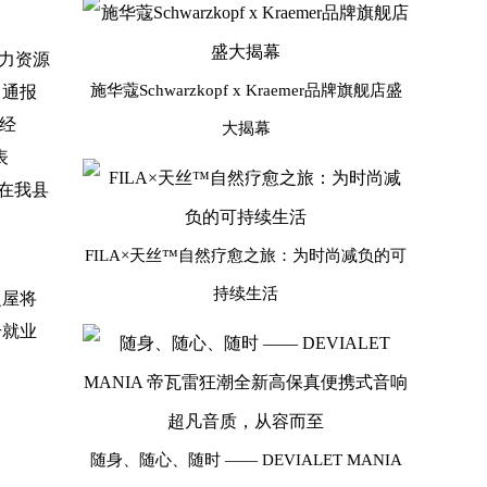
力资源
施华蔻Schwarzkopf x Kraemer品牌旗舰店盛
了通报
总经
大揭幕
表
在我县
FILA×天丝™自然疗愈之旅：为时尚减负的可
持续生活
之屋将
升就业
随身、随心、随时 —— DEVIALET MANIA