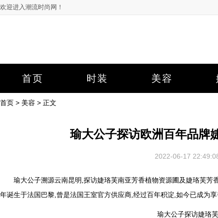
欢迎进入潮流时尚网！
首页
时装
美容
首页
>
美容
> 正文
瑜大公子探访欧洲百年品牌婕
2022-06-17 22:
瑜大公子溯源云南昆明,探访婕珞芙南亚芳香植物资源圃及婕珞芙芳香博
年诞生于法国巴黎,曾是法国王室官方供应商,经过百年积淀,如今已成为
瑜大公子探访婕珞