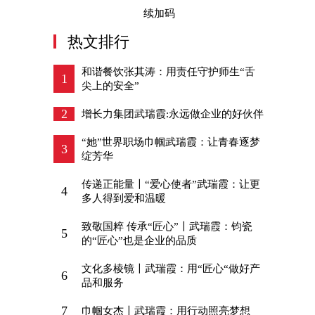
续加码
热文排行
和谐餐饮张其涛：用责任守护师生“舌
1
尖上的安全”
2
增长力集团武瑞霞:永远做企业的好伙伴
“她”世界职场巾帼武瑞霞：让青春逐梦
3
绽芳华
传递正能量〡“爱心使者”武瑞霞：让更
4
多人得到爱和温暖
致敬国粹 传承“匠心”〡武瑞霞：钧瓷
5
的“匠心”也是企业的品质
文化多棱镜〡武瑞霞：用“匠心“做好产
6
品和服务
7
巾帼女杰〡武瑞霞：用行动照亮梦想