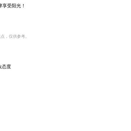
肆享受阳光！
观点，仅供参考。
妆态度