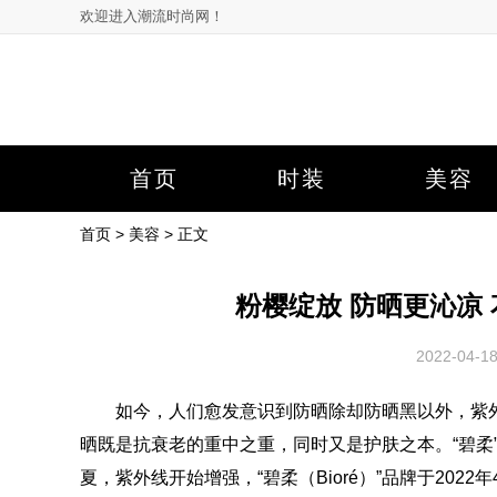
欢迎进入潮流时尚网！
首页
时装
美容
首页
>
美容
> 正文
粉樱绽放 防晒更沁凉
2022-04-
如今，人们愈发意识到防晒除却防晒黑以外，紫外
晒既是抗衰老的重中之重，同时又是护肤之本。“碧柔
夏，紫外线开始增强，“碧柔（Bioré）”品牌于202