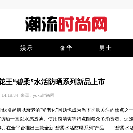
娱乐
奢华
男士
 花王“碧柔”水活防晒系列新品上市
18 14:18:34 来源：yoka时尚网
线引起肌肤衰老的“光老化”问题也成为当下护肤关注的焦点之
”防晒一直以水感透薄、使用感清爽等特点圈粉众多消费者。适
2年4月在全平台推出三款全新“碧柔水活防晒系列”产品——“碧柔水