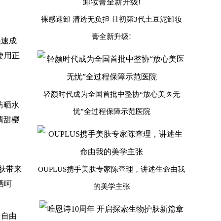
裸感速卸 清透无负担 且初第3代土豆泥卸妆
膏全新升级!
快速成
使用正
轻颜时代成为全国首批中整协“放心美医无
防晒水
忧”全过程保障示范医院
清甜樱
肤带来
OUPLUS携手美肤专家陈查理，讲述生命由我
晒呵
的美学主张
，自由