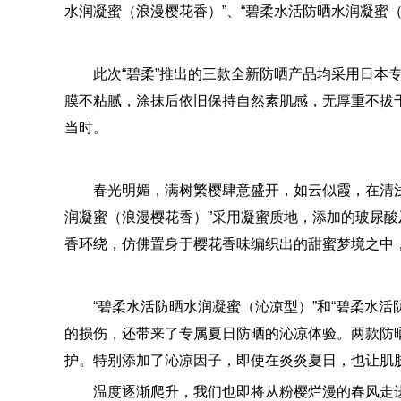
水润凝蜜（浪漫樱花香）”、“碧柔水活防晒水润凝蜜（
此次“碧柔”推出的三款全新防晒产品均采用日本
膜不粘腻，涂抹后依旧保持自然素肌感，无厚重不拔
当时。
春光明媚，满树繁樱肆意盛开，如云似霞，在清浅
润凝蜜（浪漫樱花香）”采用凝蜜质地，添加的玻尿酸
香环绕，仿佛置身于樱花香味编织出的甜蜜梦境之中
“碧柔水活防晒水润凝蜜（沁凉型）”和“碧柔水
的损伤，还带来了专属夏日防晒的沁凉体验。两款防
护。特别添加了沁凉因子，即使在炎炎夏日，也让肌
温度逐渐爬升，我们也即将从粉樱烂漫的春风走进