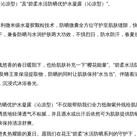
沁凉型）”及“碧柔水活防晒优护水凝露（沁凉型）”。
专利微米级水凝胶颗粒技术，防晒微囊全方位守护至肌肤缝隙，
干，兼备防晒与水润护肤两大功效，不惧烈日，防水防汗，春夏
悠香的春日暖阳下，也给肌肤补充一下“樱花能量”。“碧柔水活
及蜂王浆保湿提取物，防晒的同时让肌肤保持“水当当”。伴随着
，沉浸式沐浴春光。
活防晒优护水凝露（沁凉型）”不仅能帮助我们全力抵御紫外线给肌
晒质地轻薄透气不粘腻，并且遇水或出汗后依然可为肌肤提供防
肤保持清凉舒爽。
炙热耀眼的夏日。愿我们在花王“碧柔”水活防晒系列的守护下