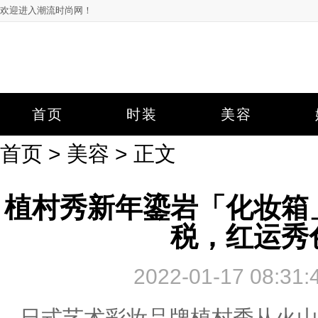
欢迎进入潮流时尚网！
首页
时装
美容
首页
>
美容
> 正文
植村秀新年鎏岩「化妆箱
税，红运秀
2022-01-17 08
日式艺术彩妆品牌植村秀从火山