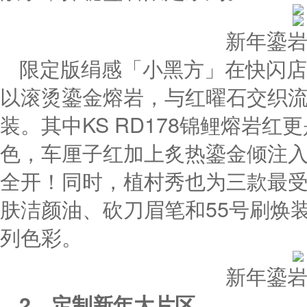
新年鎏
限定版绢感「小黑方」在快闪店
以滚烫鎏金熔岩，与红曜石交织
装。其中KS RD178锦鲤熔岩
色，车厘子红加上炙热鎏金倾注
全开！同时，植村秀也为三款最
肤洁颜油、砍刀眉笔和55号刷焕
列色彩。
新年鎏
2、定制新年大片区