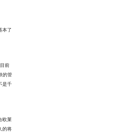
基本了
在目前
肤的管
不是千
合欧莱
久的将