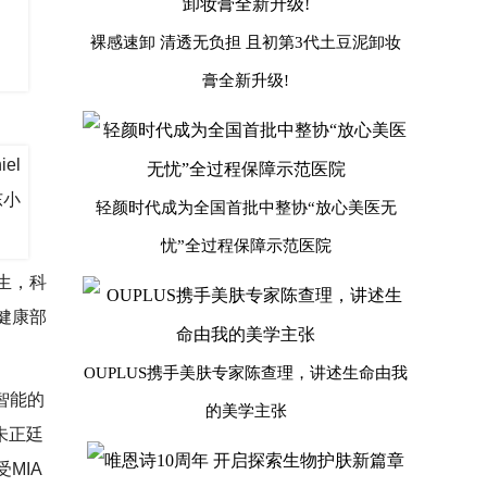
裸感速卸 清透无负担 且初第3代土豆泥卸妆
膏全新升级!
轻颜时代成为全国首批中整协“放心美医无
忧”全过程保障示范医院
先生，科
健康部
OUPLUS携手美肤专家陈查理，讲述生命由我
智能的
的美学主张
朱正廷
MIA