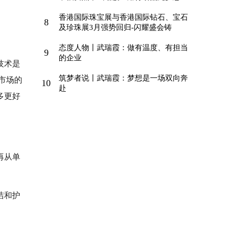
香港国际珠宝展与香港国际钻石、宝石
8
及珍珠展3月强势回归-闪耀盛会铸
态度人物〡武瑞霞：做有温度、有担当
9
的企业
技术是
筑梦者说〡武瑞霞：梦想是一场双向奔
市场的
10
赴
多更好
再从单
洁和护