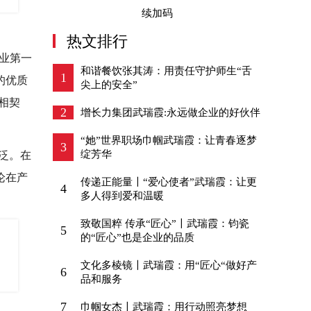
续加码
热文排行
专业第一
和谐餐饮张其涛：用责任守护师生“舌
1
的优质
尖上的安全”
值相契
2
增长力集团武瑞霞:永远做企业的好伙伴
“她”世界职场巾帼武瑞霞：让青春逐梦
3
绽芳华
泛。在
论在产
传递正能量〡“爱心使者”武瑞霞：让更
4
多人得到爱和温暖
致敬国粹 传承“匠心”〡武瑞霞：钧瓷
5
的“匠心”也是企业的品质
文化多棱镜〡武瑞霞：用“匠心“做好产
6
品和服务
7
巾帼女杰〡武瑞霞：用行动照亮梦想