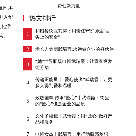
费创新力量
氛围,并
热文排行
引入华
文化活
和谐餐饮张其涛：用责任守护师生“舌
1
式。
尖上的安全”
2
增长力集团武瑞霞:永远做企业的好伙伴
“她”世界职场巾帼武瑞霞：让青春逐梦
3
绽芳华
传递正能量〡“爱心使者”武瑞霞：让更
4
多人得到爱和温暖
致敬国粹 传承“匠心”〡武瑞霞：钧瓷
5
的“匠心”也是企业的品质
文化多棱镜〡武瑞霞：用“匠心“做好产
6
品和服务
7
巾帼女杰〡武瑞霞：用行动照亮梦想