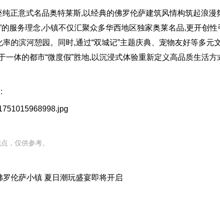
首座纯正意式名品奥特莱斯,以经典的佛罗伦萨建筑风情构筑起浪漫
”的服务理念,小镇不仅汇聚众多华西地区独家奥莱名品,更开创性
化率的滨河憩园。同时,通过“双城记”主题庆典、宠物友好等多元
于一体的都市“微度假”胜地,以沉浸式体验重新定义高品质生活方
:
观点，仅供参考。
海FV佛罗伦萨小镇 夏日潮玩盛宴即将开启