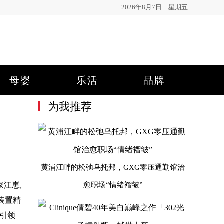
2026年8月7日 星期五
母婴
乐活
品牌
为我推荐
黄浦江畔的松弛乌托邦，GXG零压通勤馆治
家江崽,
愈职场“情绪褶皱”
装置精
,引领