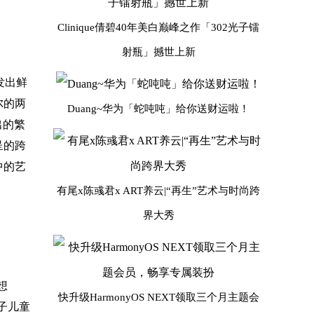
Clinique倩碧40年美白巅峰之作「302光子镭
射瓶」撼世上新
发出鲜
尔的两
Duang~华为「蛇吨吨」给你送财运啦！
出的繁
呈的跨
中的艺
有尾x陈彧君x ART养云|“再生”艺术与时尚跨
界大秀
想
快升级HarmonyOS NEXT领取三个月主题会
亲子儿童