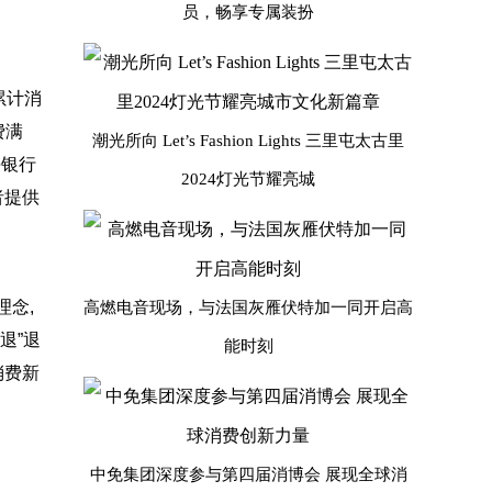
员，畅享专属装扮
累计消
费满
潮光所向 Let’s Fashion Lights 三里屯太古里
海银行
2024灯光节耀亮城
者提供
理念,
高燃电音现场，与法国灰雁伏特加一同开启高
退”退
能时刻
消费新
中免集团深度参与第四届消博会 展现全球消