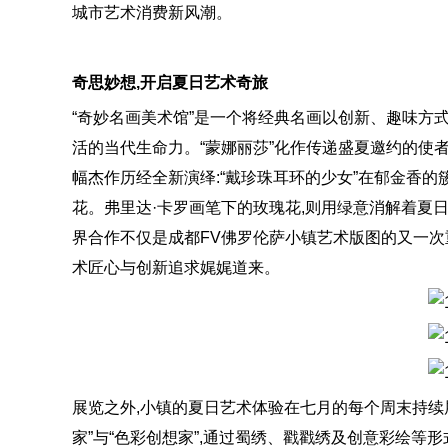
城市艺术消费新风潮。
奇思妙想,开启夏日艺术奇旅
“奇妙名画美术馆”是一个将经典名画以创新、趣味方式
活的当代生命力。“蒙娜丽莎”化作传递盛夏邀约的使者
幅杰作历经全新演绎:“戴珍珠耳环的少女”在郁金香的
花。弗里达·卡罗画笔下的玫瑰花,则用绿意消解着夏
界合作不仅是成都FV佛罗伦萨小镇艺术版图的又一次
术匠心与创新追求娓娓道来。
展览之外,小镇的夏日艺术体验在七月的每个周末持续
家”与“色彩创想家”,通过蜀绣、戳戳绣及创意彩绘等形