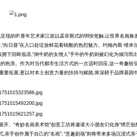
呈现的IP,青年艺术家江崽以孟菲斯式的明快笔触,让世界名画焕
,“向日葵”在入口处绽放鲜花着锦般的热烈魅力。约翰内斯·维米
簇拥下回眸低语,“倒牛奶的女佣人”手中的牛奶则被幻化为倾泻而
日的热浪。作为对当代都市生活方式的一次适时回应,这一奇趣纷
重要拓展,更以对本土创意力量的扶持与赋能,将深耕于品牌基因
展开。“奇妙名画美术馆”创意工坊将邀请大小朋友们化身“绣艺创
式,亲手创作属于自己的“名画”; “意趣剧场”则将带来多场沉浸式