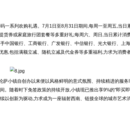
码一系列欢购礼遇。7月1日至8月31日期间,每周一至周五,当日
e 17提货券或家庭旅行团套餐等多重好礼;每周六、周日,当日累计消
,小镇携手中国银行、工商银行、广发银行、中信银行、光大银行、上
优惠,包括满额立减、随机立减及代金券等多重福利,力求为消费
罗伦萨小镇自创办以来便以风格鲜明的意式氛围、持续精进的服务
空间。随着时下免签政策的持续开放,小镇现已推出享9%的“即买即
继续以创新为驱动,力求成为一座辐射西南、链接全球的城市艺术