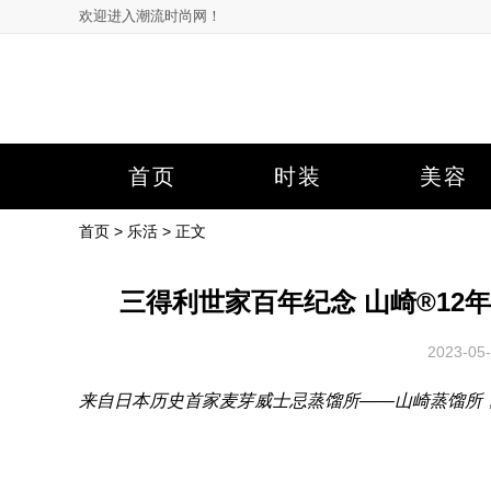
欢迎进入潮流时尚网！
首页
时装
美容
首页
>
乐活
> 正文
三得利世家百年纪念 山崎®12
2023-0
来自日本历史首家麦芽威士忌蒸馏所——山崎蒸馏所，