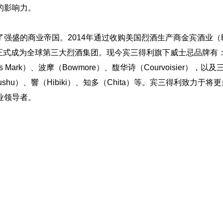
的影响力。
强盛的商业帝国。2014年通过收购美国烈酒生产商金宾酒业（B
ry），正式成为全球第三大烈酒集团。现今宾三得利旗下威士忌品牌有
 Mark）、波摩（Bowmore）、馥华诗（Courvoisier），以及
ushu）、響（Hibiki）、知多（Chita）等。宾三得利致力于将
业领导者。