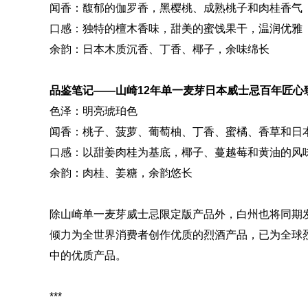
闻香：馥郁的伽罗香，黑樱桃、成熟桃子和肉桂香气
口感：独特的檀木香味，甜美的蜜饯果干，温润优雅
余韵：日本木质沉香、丁香、椰子，余味绵长
品鉴笔记——山崎12年单一麦芽日本威士忌百年匠心
色泽：明亮琥珀色
闻香：桃子、菠萝、葡萄柚、丁香、蜜橘、香草和日
口感：以甜姜肉桂为基底，椰子、蔓越莓和黄油的风
余韵：肉桂、姜糖，余韵悠长
除山崎单一麦芽威士忌限定版产品外，白州也将同期发
倾力为全世界消费者创作优质的烈酒产品，已为全球
中的优质产品。
***