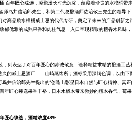
水楢桶·百年匠心臻选，凝聚漫长时光沉淀，蕴藏着珍贵的水楢桶带
酿酒师鸟井信治郎先生，和第二代总酿酒师佐治敬三先生的领导下
们对高品质水楢桶威士忌的代代专研，奠定了未来的产品创新之
绕馥郁优雅的成熟果香和肉桂气息，入口呈现精致的檀香木风味，
包装，则表达了对百年匠心的赤诚敬意，诠释精益求精的酿酒工艺
悠久的威士忌酒厂——山崎蒸馏所；酒标采用深铜色调，以由下
行鸟井信治郎先生提出的“创造出彰显日本自然与匠心精神、真正
忌百年匠心臻选果香丰裕，日本水楢木带来微妙的檀木香气，莓果
年匠心臻选，酒精浓度48%