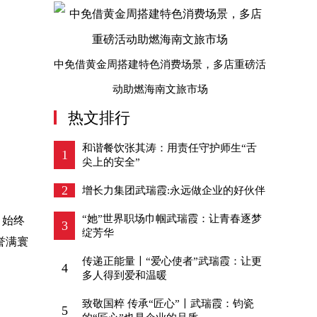
中免借黄金周搭建特色消费场景，多店重磅活
动助燃海南文旅市场
热文排行
和谐餐饮张其涛：用责任守护师生“舌
1
尖上的安全”
2
增长力集团武瑞霞:永远做企业的好伙伴
“她”世界职场巾帼武瑞霞：让青春逐梦
，始终
3
绽芳华
誉满寰
传递正能量〡“爱心使者”武瑞霞：让更
4
多人得到爱和温暖
致敬国粹 传承“匠心”〡武瑞霞：钧瓷
5