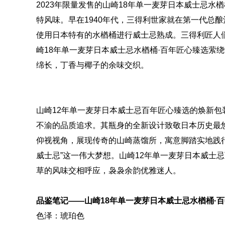
2023年限量发售的山崎18年单一麦芽日本威士忌
特风味。早在1940年代，三得利世家就在第一代总
使用日本特有的水楢桶进行威士忌熟成。三得利匠人
崎18年单一麦芽日本威士忌水楢桶·百年匠心臻选萦
绵长，丁香与椰子的余味交织。
山崎12年单一麦芽日本威士忌百年匠心臻选的焕新
不渝的品质追求。其瓶身的全新设计致敬日本历史最
仰视视角，展现传奇的山崎蒸馏所，寓意脚踏实地践
威士忌”这一伟大梦想。山崎12年单一麦芽日本威士
草的风味交相呼应，袅袅余韵优雅迷人。
品鉴笔记——山崎18年单一麦芽日本威士忌水楢桶·百
色泽：琥珀色