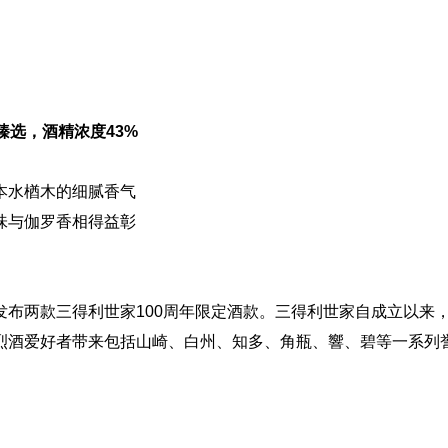
臻选，酒精浓度43%
本水楢木的细腻香气
味与伽罗香相得益彰
布两款三得利世家100周年限定酒款。三得利世家自成立以来
烈酒爱好者带来包括山崎、白州、知多、角瓶、響、碧等一系列