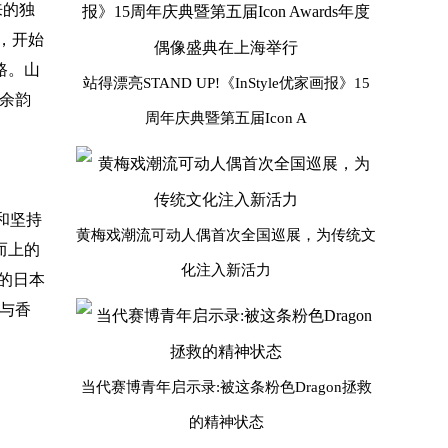
来的独
，开始
路。山
站得漂亮STAND UP!《InStyle优家画报》15
余韵
周年庆典暨第五届Icon A
和坚持
黄梅戏潮流可动人偶首次全国巡展，为传统文
而上的
化注入新活力
的日本
与香
当代赛博青年启示录:被这条粉色Dragon拯救
的精神状态