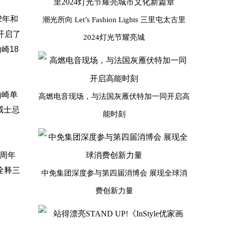
2年和
潮光所向 Let’s Fashion Lights 三里屯太古里
开启了
2024灯光节耀亮城
崎18
山崎单
高燃电音现场，与法国灰雁伏特加一同开启高
威士忌
能时刻
0周年
诠释三
中免集团深度参与第四届消博会 展现全球消
费创新力量