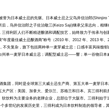
日本威士忌的先驱。日本威士忌之父鸟井信治郎(Shinjiro Tor
鸟井信治郎之子佐治敬三(Keizo Saji)继承父亲志向，相
，三得利匠人们不断精进酿酒和调配技艺，始终致力于传承与创
佳威士忌酿酒商”称号（2010 年、2012 年、2013 年、2
腻，不失复杂，旗下包括两种单一麦芽威士忌：口感丰富风味馥郁
白州单一麦芽日本威士忌；调配型威士忌——響；单一谷物日本
大顶级烈酒集团，同时是全球第三大威士忌生产商、第五大单一麦芽日
五大产区：美国、加拿大、爱尔兰、苏格兰和日本。宾三得利前
软饮料为主要业务的老牌企业，总部位于大阪市。三得利始于18
一个多世纪的发展历史里，三得利成为日本饮料制造的领导者，